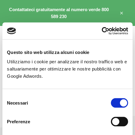
Passa
al
Contattateci gratuitamente al numero verde 800
CL
contenuto
589 230
TO
BA
principale
Questo sito web utilizza alcuni cookie
Utilizziamo i cookie per analizzare il nostro traffico web e
saltuariamente per ottimizzare le nostre pubblicità con
Google Adwords.
MENU
Selezione
Necessari
del
Politica dei cookie
consenso
(UE)
Preferenze