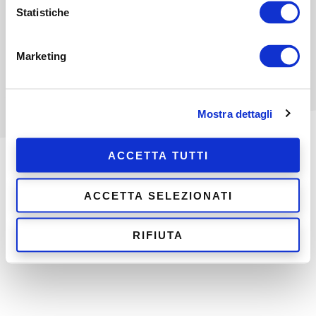
Statistiche
Marketing
Mostra dettagli
ACCETTA TUTTI
ACCETTA SELEZIONATI
Trovaci su
FACEBOOK
e
INSTAGRAM
© 2026 Beca Coperture S.r.l. -
Informativa Privacy
-
Cookie
RIFIUTA
Policy
-
Politica Aziendale