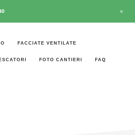
30
CL
TO
BA
CO
FACCIATE VENTILATE
ESCATORI
FOTO CANTIERI
FAQ