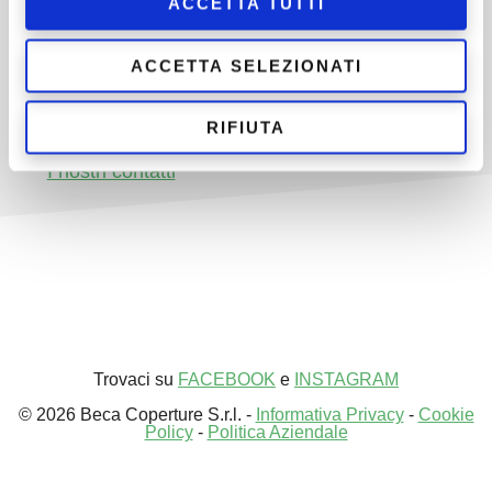
ACCETTA TUTTI
I raffrescatori evaporativi
Lo smaltimento amianto
ACCETTA SELEZIONATI
Le domande frequenti sullo smaltimento
amianto
RIFIUTA
Articoli ed approfondimenti
I nostri contatti
Trovaci su
FACEBOOK
e
INSTAGRAM
© 2026 Beca Coperture S.r.l. -
Informativa Privacy
-
Cookie
Policy
-
Politica Aziendale